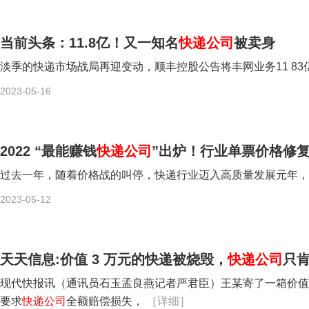
当前头条：11.8亿！又一知名
快递公司
被卖身
淡季的快递市场战局再迎变动，顺丰控股公告将丰网业务11 8
2023-05-16
2022 “最能赚钱
快递公司
”出炉！行业单票价格修复
过去一年，随着价格战的叫停，快递行业迈入高质量发展元年
2023-05-12
天天信息:价值 3 万元的快递被烧毁，
快递公司
只肯
现代快报讯（通讯员石玉孟良燕记者严君臣）王某寄了一箱价值
要求
快递公司
全额赔偿损失，
［详细］