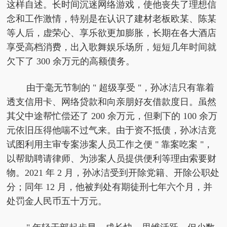
这样自述。长时间沉迷网络游戏，使他丧失了理想信
念和工作激情，特别是在认识了建材老板欧某、陈某
等人后，虚荣心、享乐欲更加膨胀，长期在各大酒店
享受高档消费，出入歌舞娱乐场所，短短几年时间就
欠下了 300 余万元的高额债务。
由于毫无节制的 " 超级享受 "，孙冰洁只有靠着
透支信用卡、网络贷款和向亲朋好友借款度日。虽然
其父中途帮忙偿还了 200 余万元，但剩下的 100 余万
元依旧压得他喘不过气来。由于资不抵债，孙冰洁竟
试图利用主审专案涉案人员工作之便 " 靠案吃案 "，
以帮助聘请律师、为涉案人员提供便利等理由索要财
物。2021 年 2 月，孙冰洁受到开除党籍、开除公职处
分；同年 12 月，他被判处有期徒刑七年六个月，并
处罚金人民币五十万元。