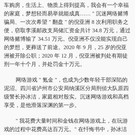
车购房，生活上、物质上得到提高，我会有一个幸福
的家庭，梦想轻而易举就能成真…… " 沉迷网络赌博
骗局、一次次希望 " 翻盘 " 的倪亚洲 8 次利用职务之
便，窃取李溪邮政支局储汇资金共计 34.8 万元，通过
网络赌博输了 34.51 万元。倪亚洲不仅没能实现自己
的梦想，更葬送了前途。2020 年 9 月，25 岁的倪亚
洲被开除公职；2020 年 12 月，倪亚洲被判处有期徒
刑一年十个月，并处罚金十万元。
网络游戏 " 氪金 "，也成为少数年轻干部深陷的
泥沼。四川省泸州市公安局纳溪区分局刑侦大队原四
级警长孙冰洁，家庭相对殷实。沉迷网络游戏和高档
享受，是他滑落深渊的第一步。
" 我花费大量时间和金钱在网络游戏上，在玩游
戏的过程中花费高达百万元。" 在忏悔书中，孙冰洁