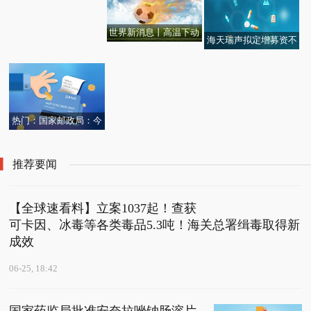
世界新消息丨高温下动
海天瑞声拟定增募资不
车体检师的坚守
超7.9亿 2022年扣非净
利0.1亿
热门：国家邮政局：今
年全国快递业务量已达6
00亿件
推荐要闻
【全球速看料】立案1037起！查获
可卡因、冰毒等各类毒品5.3吨！海关总署缉毒取得新
成效
06-25, 18:42