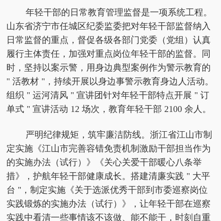
年轻干部的日常教育管理监督是一项系统工程。
山东省济宁市任城区纪委监委把对年轻干部监督纳入
日常监督的重点，督促各级各部门党委（党组）认真
履行主体责任，加强对重点岗位年轻干部的监督。同
时，坚持以案示警，用身边典型案例作为警示教育的
" 活教材 "，持续开展以身边事警示教育身边人活动。
组织 " 运河清风 " 宣讲团针对年轻干部特点开展 " 订
单式 " 宣讲活动 12 场次，教育年轻干部 2100 余人。
严明纪律规矩，筑牢廉洁防线。浙江省江山市制
定实施《江山市完善容错免责机制激励干部担当作为
的实施办法（试行）》《关心关爱干部暖心八条举
措》，护航年轻干部健康成长。搭建清廉实践 " 大平
台 "，制定实施《关于选派优秀干部到市委巡察岗位
实践锻炼的实施办法（试行）》，让年轻干部在巡察
实践中看清一些事情该不该做、能不能干，时刻自重