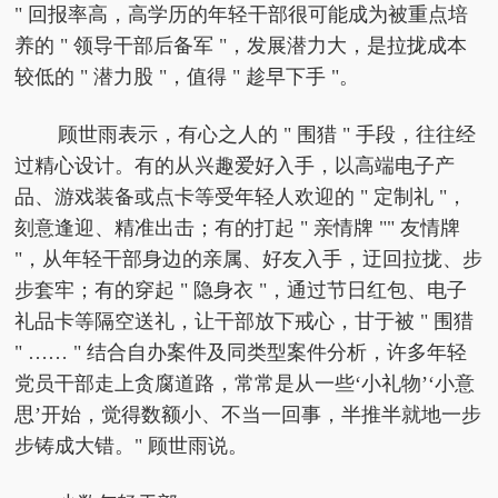
" 回报率高，高学历的年轻干部很可能成为被重点培
养的 " 领导干部后备军 "，发展潜力大，是拉拢成本
较低的 " 潜力股 "，值得 " 趁早下手 "。
顾世雨表示，有心之人的 " 围猎 " 手段，往往经
过精心设计。有的从兴趣爱好入手，以高端电子产
品、游戏装备或点卡等受年轻人欢迎的 " 定制礼 "，
刻意逢迎、精准出击；有的打起 " 亲情牌 "" 友情牌
"，从年轻干部身边的亲属、好友入手，迂回拉拢、步
步套牢；有的穿起 " 隐身衣 "，通过节日红包、电子
礼品卡等隔空送礼，让干部放下戒心，甘于被 " 围猎
" …… " 结合自办案件及同类型案件分析，许多年轻
党员干部走上贪腐道路，常常是从一些‘小礼物’‘小意
思’开始，觉得数额小、不当一回事，半推半就地一步
步铸成大错。" 顾世雨说。