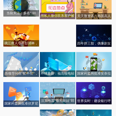
当前关注：多名“ 90
用私人微信联系客户被
天天微资讯！韩国高人
后”干部被查，中纪委网
【全球速看料】立案10
辞退 员工上班 4 天没拿
气女爱豆推荐辱华动漫
站刊文分析原因
37起！查获可卡因、冰
到报酬
遭抵制！官方点名，粉
毒等各类毒品5.3吨！海
丝还护着
关总署缉毒取得新成效
跳江救人小哥彭清林，
四年拼三胎，偶像剧女
记二等功！ 环球播资讯
王终于嫁对人了！
当领导问你“忙不忙”，
环球最新：福岛核电站
国家药监局批准安奈拉
聪明人都这么回答
将向普通旅行团开放，
唑钠肠溶片上市
孕妇等不能参观
​汶川地震“敬礼娃娃”郎
世界实时：建设银行呼
国家药监局批准伏罗尼
铮基本确定选择北大 环
和浩特分行开展消费者
布片上市
球热文
权益保护宣传活动