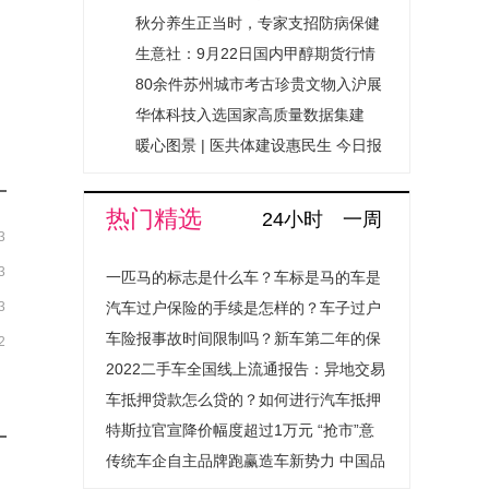
（SMR001）滴眼液Ⅲ期临床研究项
秋分养生正当时，专家支招防病保健
目
康_热头条
生意社：9月22日国内甲醇期货行情
收盘下跌 观速讯
80余件苏州城市考古珍贵文物入沪展
出|时讯
华体科技入选国家高质量数据集建
设，推动“人工智能+”城市治理_讯息
暖心图景 | 医共体建设惠民生 今日报
热门精选
24小时
一周
3
3
一匹马的标志是什么车？车标是马的车是
3
什么汽车？
汽车过户保险的手续是怎样的？车子过户
保险费用会上涨吗？
车险报事故时间限制吗？新车第二年的保
2
险怎么买？
2022二手车全国线上流通报告：异地交易
量提升超1.4倍成绝对主流
车抵押贷款怎么贷的？如何进行汽车抵押
贷款程序是怎样的？
特斯拉官宣降价幅度超过1万元 “抢市”意
图明显
传统车企自主品牌跑赢造车新势力 中国品