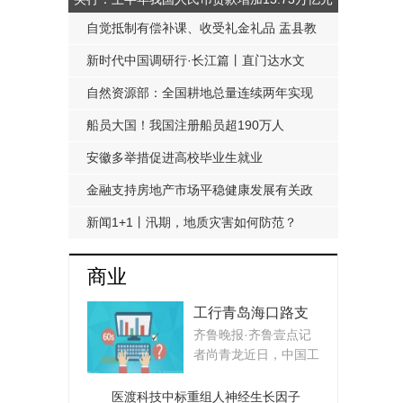
自觉抵制有偿补课、收受礼金礼品 盂县教
科局发布《工作提醒函》
新时代中国调研行·长江篇丨直门达水文
站：从靠人力蹲点到监测自动化
自然资源部：全国耕地总量连续两年实现
净增加
船员大国！我国注册船员超190万人
安徽多举措促进高校毕业生就业
金融支持房地产市场平稳健康发展有关政
策延期至明年底
新闻1+1丨汛期，地质灾害如何防范？
商业
工行青岛海口路支
齐鲁晚报·齐鲁壹点记
行：“小小银行家”活
者尚青龙近日，中国工
动助力青少年金融
商银行青岛海口路...
启蒙
医渡科技中标重组人神经生长因子