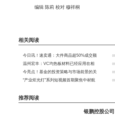
编辑 陈莉 校对 穆祥桐
关键词：
托管
物流
成交额
跨境电商
电商平台
相关阅读
今日讯！速卖通：大件商品超50%成交额
0
来自海外托管
温州宏丰：VC均热板材料已经应用在相
0
关消费电子领域|每日短讯
今亮点！基金的投资策略与市场前景的关
0
联性如何？
“产业炬光灯”系列短视频首期聚焦中材航
0
特 今日报
推荐阅读
银鹏控股公司