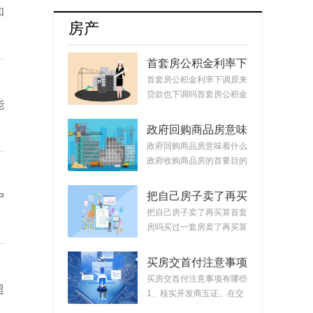
牌8月销量达17254辆占比升至55.5%
和
房产
首套房公积金利率下
调原来贷款也下调
首套房公积金利率下调原来
吗？公积金贷款会随
贷款也下调吗首套房公积金
能
着利率变化而变化
利率下调原来...
吗？
政府回购商品房意味
着什么？政府回购安
政府回购商品房意味着什么
置房价格如何定？
政府收购商品房的首要目的
是稳定市场。...
把自己房子卖了再买
户
算首套房吗？把房子
把自己房子卖了再买算首套
卖掉再买房子算二套
房吗买过一套房卖了再买算
吗？
首套房。简单...
买房交首付注意事项
有哪些？买房交完首
买房交首付注意事项有哪些
超
付款后接下来的流程
1、核实开发商五证。在交
首付时，需要先...