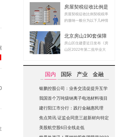
房屋契税征收比例是
什么？ 2022房产契
房屋契税征收比例契税税率
税最新政策
的缴纳一般分为以下几种情
况：1、面积小...
北京房山190套保障
租赁房面向毕业生配
房山区住建委近日发布《房
据
租 房源均为精装交
山区2022年第二批毕业大
付可拎包入住
学生对接保障性...
国内
国际
产业
金融
0
银鹏控股公司：业务交流促提升互学
互鉴共进步|世界简讯
我国首个万吨级钠离子电池材料项目
在山西综改区开建
建行阳江市分行：践行金融惠民理
念-全球关注
焦点简讯:证监会同意三超新材向特定
对象发行股票的注册申请
美股航空股6日全线走低
注