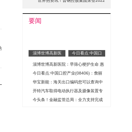
世界热资讯！晋钢控股集团荣登2022
山西省品牌十强榜单
要闻
纳
淄博世博高新医
今日看点:中国口
院：早筛心梗护生
腔产业(08406)：
淄博世博高新医院：早筛心梗护生命 惠
命 惠民医疗暖人
詹丽娟辞任联席公
心_每日关注
司秘书及授权代表
民医疗暖人心_每日关注
今日看点:中国口腔产业(08406)：詹丽
娟辞任联席公司秘书及授权代表
华宝新能：海关出口编码您可以查询中
国海关公开资料
开特汽车取得电动执行器及摄像装置专
利，减弱器件翻转时的噪音
今头条！金融监管总局：全力支持完成
经济社会发展目标