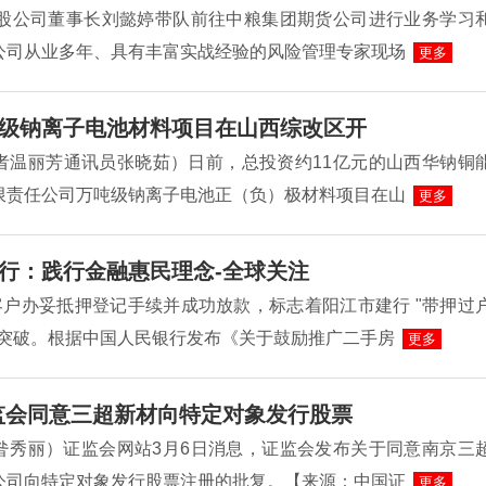
控股公司董事长刘懿婷带队前往中粮集团期货公司进行业务学习
公司从业多年、具有丰富实战经验的风险管理专家现场
更多
级钠离子电池材料项目在山西综改区开
者温丽芳通讯员张晓茹）日前，总投资约11亿元的山西华钠铜
限责任公司万吨级钠离子电池正（负）极材料项目在山
更多
行：践行金融惠民理念-全球关注
客户办妥抵押登记手续并成功放款，标志着阳江市建行 "带押过
性突破。根据中国人民银行发布《关于鼓励推广二手房
更多
监会同意三超新材向特定对象发行股票
昝秀丽）证监会网站3月6日消息，证监会发布关于同意南京三
公司向特定对象发行股票注册的批复。【来源：中国证
更多