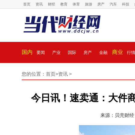
首页
资讯
财经
教育
体育
旅游
房产
汽车
科技
国内
商业
要闻
产业
国际
房产
金融
行
您的位置：
首页
>
资讯
>
今日讯！速卖通：大件商
来源：贝壳财经