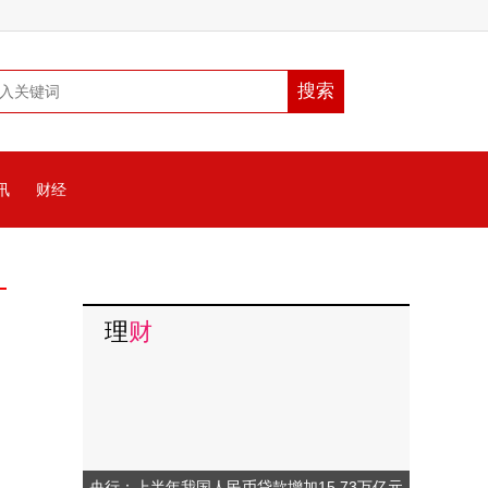
讯
财经
理
财
央行：上半年我国人民币贷款增加15.73万亿元