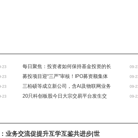
每日聚焦：投资者如何保持基金投资的长
9-23
09-2
期视角？
募投项目迎“三严”审核！IPO募资额集体
9-23
09-2
瘦身
三柏硕等成立新公司，含AI及物联网业务
9-23
09-2
20只科创板股今日大宗交易平台发生交
9-23
09-2
易
：业务交流促提升互学互鉴共进步|世