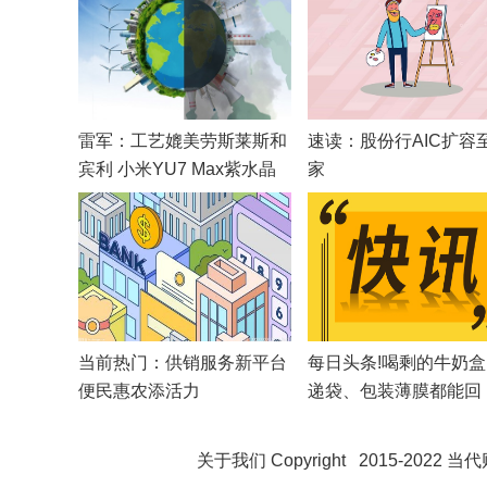
雷军：工艺媲美劳斯莱斯和
速读：股份行AIC扩容
宾利 小米YU7 Max紫水晶
家
实车来了-今日看点
当前热门：供销服务新平台
每日头条!喝剩的牛奶
便民惠农添活力
递袋、包装薄膜都能回
收……“互联网+”智能
投放一年，3.5万人参
关于我们
Copyright 2015-2022
当代
碳超千吨