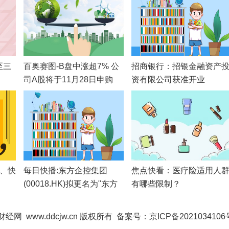
至三
百奥赛图-B盘中涨超7% 公
招商银行：招银金融资产
司A股将于11月28日申购
资有限公司获准开业
盒、快
每日快播:东方企控集团
焦点快看：医疗险适用人
(00018.HK)拟更名为"东方
有哪些限制？
回收机
传媒集团有限公司"
与减
财经网
www.ddcjw.cn 版权所有 备案号：
京ICP备2021034106