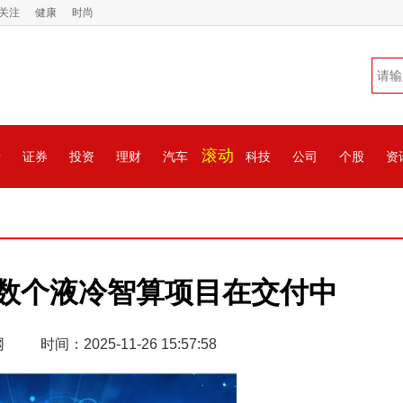
关注
健康
时尚
滚动
情
证券
投资
理财
汽车
科技
公司
个股
资
数个液冷智算项目在交付中
网
时间：2025-11-26 15:57:58