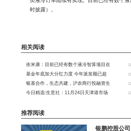
类液冷订单陆续有实现。目前已经有数个液
时披露）。
关键词：
液冷
依米康
解决方案
散热
项目
有数
相关阅读
依米康：目前已经有数个液冷智算项目在
1
交付中
基金年底加大分红力度 今年派发额已超
1
2000亿元
银基合作，生态共建，沪农商行投融资生
1
态联盟正式启航-要闻
今日精选:生意社：11月24日天津港市场
1
冶金焦价格暂稳运行
推荐阅读
银鹏控股公司