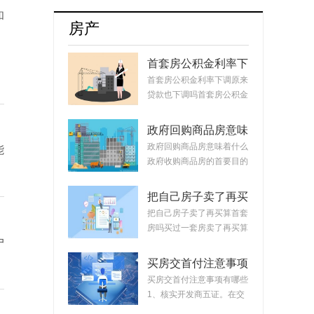
牌8月销量达17254辆占比升至55.5%
和
房产
首套房公积金利率下
调原来贷款也下调
首套房公积金利率下调原来
吗？公积金贷款会随
贷款也下调吗首套房公积金
着利率变化而变化
利率下调原来...
吗？
政府回购商品房意味
着什么？政府回购安
政府回购商品房意味着什么
能
置房价格如何定？
政府收购商品房的首要目的
是稳定市场。...
把自己房子卖了再买
算首套房吗？把房子
把自己房子卖了再买算首套
卖掉再买房子算二套
房吗买过一套房卖了再买算
吗？
户
首套房。简单...
买房交首付注意事项
有哪些？买房交完首
买房交首付注意事项有哪些
付款后接下来的流程
1、核实开发商五证。在交
首付时，需要先...