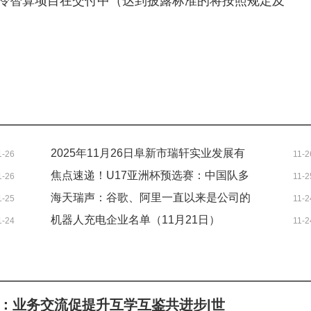
冷智算项目在交付中（达到披露标准的将按照规定及
2025年11月26日阜新市瑞轩实业发展有
1-26
11-2
限公司价格行情
焦点速递！U17亚洲杯预选赛：中国队多
1-26
11-2
点开花 14比0大胜东帝汶队
海天瑞声：谷歌、阿里一直以来是公司的
1-25
11-2
重要客户 速读
机器人充电企业名单（11月21日）
1-24
11-2
：业务交流促提升互学互鉴共进步|世