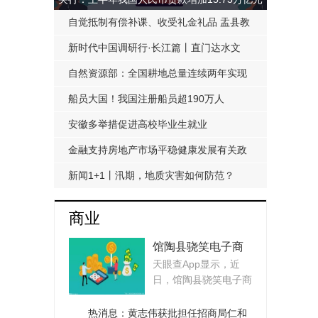
自觉抵制有偿补课、收受礼金礼品 盂县教
科局发布《工作提醒函》
新时代中国调研行·长江篇丨直门达水文
站：从靠人力蹲点到监测自动化
自然资源部：全国耕地总量连续两年实现
净增加
船员大国！我国注册船员超190万人
安徽多举措促进高校毕业生就业
金融支持房地产市场平稳健康发展有关政
策延期至明年底
新闻1+1丨汛期，地质灾害如何防范？
商业
馆陶县骁笑电子商
天眼查App显示，近
务店（个体工商
日，馆陶县骁笑电子商
户）成立 注册资本1
务店（个体工商户）
万人民币_实时焦点
成...
热消息：黄志伟获批担任招商局仁和