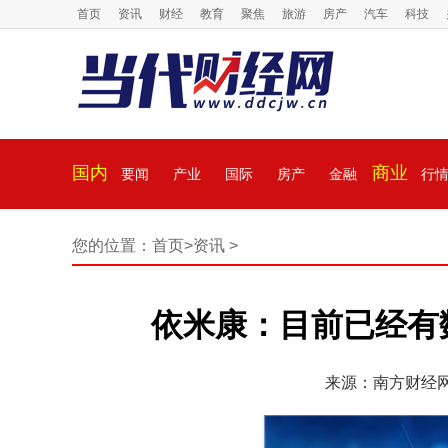
首页
资讯
财经
教育
聚焦
旅游
房产
汽车
科技
国内
商业
要闻
产业
国际
房产
金融
行
您的位置：
首页
>
资讯
>
依米康：目前已经有
来源：南方财经