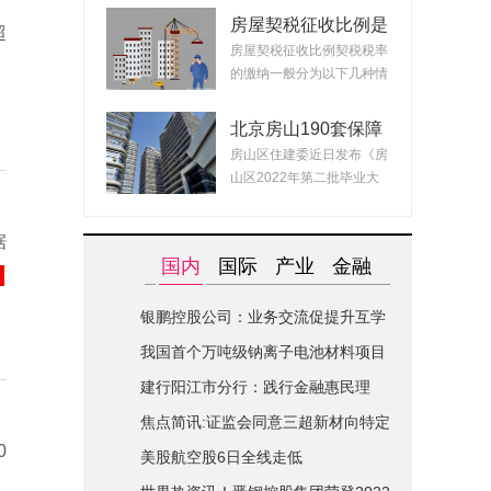
房屋契税征收比例是
超
什么？ 2022房产契
房屋契税征收比例契税税率
税最新政策
的缴纳一般分为以下几种情
况：1、面积小...
北京房山190套保障
租赁房面向毕业生配
房山区住建委近日发布《房
租 房源均为精装交
山区2022年第二批毕业大
付可拎包入住
学生对接保障性...
据
国内
国际
产业
金融
银鹏控股公司：业务交流促提升互学
互鉴共进步|世界简讯
我国首个万吨级钠离子电池材料项目
在山西综改区开建
建行阳江市分行：践行金融惠民理
念-全球关注
焦点简讯:证监会同意三超新材向特定
0
对象发行股票的注册申请
美股航空股6日全线走低