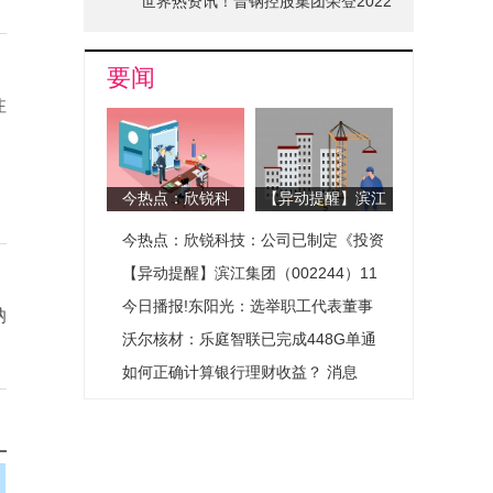
世界热资讯！晋钢控股集团荣登2022
山西省品牌十强榜单
要闻
注
今热点：欣锐科
【异动提醒】滨江
技：公司已制定
集团（002244）
今热点：欣锐科技：公司已制定《投资
《投资者关系管理
11月26日13点37
制度》《特定对象
分创60日新低|热
者关系管理制度》《特定对象来访接待
【异动提醒】滨江集团（002244）11
来访接待制度》，
点
制度》，公司可安排特定对象现场参
月26日13点37分创60日新低|热点
今日播报!东阳光：选举职工代表董事
纳
公司可安排特定对
观、座谈沟通，并会合理妥善安排活动
沃尔核材：乐庭智联已完成448G单通
象现场参观、座谈
沟通，并会合理妥
道高速通信线样品的开发工作 已交给重
如何正确计算银行理财收益？ 消息
善安排活动
点客户验证中-精选