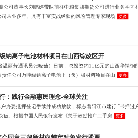
控股公司董事长刘懿婷带队前往中粮集团期货公司进行业务学习
公司从业多年、具有丰富实战经验的风险管理专家现场
更多
级钠离子电池材料项目在山西综改区开
者温丽芳通讯员张晓茹）日前，总投资约11亿元的山西华钠铜
限责任公司万吨级钠离子电池正（负）极材料项目在山
更多
行：践行金融惠民理念-全球关注
客户办妥抵押登记手续并成功放款，标志着阳江市建行 "带押过
性突破。根据中国人民银行发布《关于鼓励推广二手房
更多
监会同意三超新材向特定对象发行股票