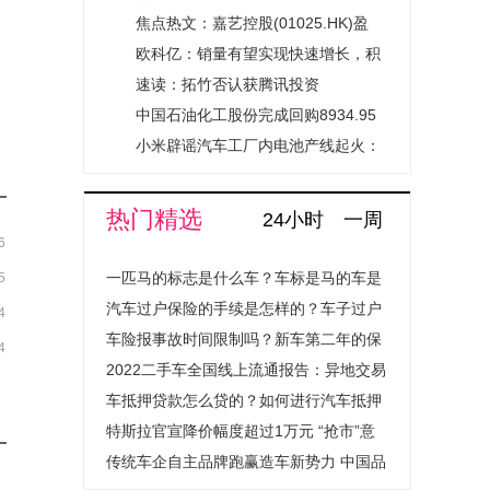
人寿董事长
焦点热文：嘉艺控股(01025.HK)盈
警：预计中期亏损扩大至约1900万港
欧科亿：销量有望实现快速增长，积
元
极规划扩大产能与供应
速读：拓竹否认获腾讯投资
中国石油化工股份完成回购8934.95
万股A股|今日热文
小米辟谣汽车工厂内电池产线起火：
操作失误致AGV车托运的电池包起火|
每日聚焦
热门精选
24小时
一周
6
一匹马的标志是什么车？车标是马的车是
5
什么汽车？
汽车过户保险的手续是怎样的？车子过户
4
保险费用会上涨吗？
车险报事故时间限制吗？新车第二年的保
4
险怎么买？
2022二手车全国线上流通报告：异地交易
量提升超1.4倍成绝对主流
车抵押贷款怎么贷的？如何进行汽车抵押
贷款程序是怎样的？
特斯拉官宣降价幅度超过1万元 “抢市”意
图明显
传统车企自主品牌跑赢造车新势力 中国品