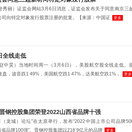
昝秀丽）证监会网站3月6日消息，证监会发布关于同意南京三
公司向特定对象发行股票注册的批复。【来源：中国证
更多
日全线走低
赵中昊）当地时间周一（3月6日），美股航空股全线走低。
收盘，波音跌1 49%，美国航空跌1 47%，达美航空跌1%，
更多
晋钢控股集团荣登2022山西省品牌十强
（龙城）论坛”在太原举行，发布“2022中国上市公司品牌50
山西省品牌100强”。晋钢控股集团以218 9亿元的品牌
更多