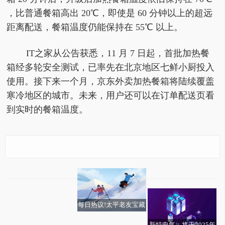
，比普通餐箱高出 20℃，即使是 60 分钟以上的超远
距离配送，餐箱温度仍能保持在 55℃ 以上。
IT之家从公告获悉，11 月 7 日起，首批加热餐
箱经多轮安全测试，已率先在北京地区七鲜小厨投入
使用。接下来一个月，京东外卖加热餐箱将陆续覆盖
寒冷地区的城市。未来，用户还可以在订单配送页看
到实时的餐箱温度。
每日简讯:京东外卖将免
消息！生育津贴直接发
高盟新材成交额创2020
费为全职骑手配备定制
放至个人！这些地方已
年9月21日以来新高 每
加热餐箱
实现→
日播报
每日热议!太平老友宝藏
计划：一场“老有所
新特电气：将于2025年