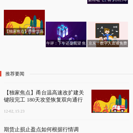
为”的公益实践
焦点速看：微山湖上迎
金霉素龙头：4只龙头上
12月03日召开2025年第
加科思-B收到增资协议
期货止损止盈点如何根
来冬日精灵
市公司值得关注（2025/
四次临时股东大会 每日
及股权转让协议项下的
据行情调整？ 今日视点
12/2） 每日关注
快报
首付款
【独家焦点】甬台温高
速改扩建关键段完工 18
京东：数字人直播免费
午评：下午还是观望 焦
0天攻坚恢复双向通行
当前关注:篮网116-103
向所有商家开放
点讯息
内蒙古中东部气温跌破-
奇瑞汽车(09973)11月五
轻取黄蜂止4连败，小波
10℃|看点
大品牌总销量为25.58万
特35+7+4
辆汽车，同比减少约2%
推荐要闻
【独家焦点】甬台温高速改扩建关
键段完工 180天攻坚恢复双向通行
12-02, 15:23
期货止损止盈点如何根据行情调