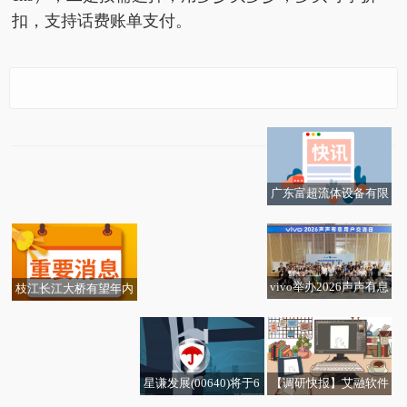
扣，支持话费账单支付。
上海电信率先发布Toke
每日动态!福清核电累计
n资费套餐
安全发电量突破4000亿
千瓦时
广东富超流体设备有限
快资讯：杭州市电力行
公司成立 注册资本500
业协会联合省行协开展
万人民币|当前热议
专题调研
vivo举办2026声声有息
枝江长江大桥有望年内
公益计划用户交流日，
通车 设置全省首个行人
以生态共建让科技助残
慢行系统-每日短讯
走深向实
星谦发展(00640)将于6
【调研快报】艾融软件
同花顺(300033.SZ)：董
“苏”写春天的故事 |“豆
月18日派发中期股息每
接待通过网络方式参加