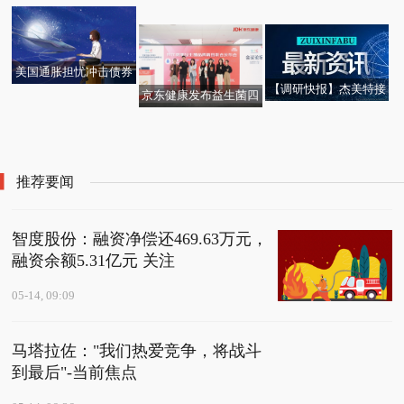
事、持股5%以上股东拟
腐摊”里 走出的“助残共
股0.079港元
公司2025年年度报告业
合计减持不超过0.54%
富路”
绩说明会的投资者调研
股份 每日报道
美国通胀担忧冲击债券
【调研快报】杰美特接
和金属市场 今日热闻
​京东健康发布益生菌四
资讯：热点追踪｜空调
待杰美特2025年度业绩
大趋势赛道 5亿资源助
微头条丨恒发光学(0113
再次启用，千万别直接
说明会采用网络远程方
力品牌打造趋势新品
4)：刘振已获委任为执
开
式进行,面向全体投资者
行董事
调研
推荐要闻
智度股份：融资净偿还469.63万元，
融资余额5.31亿元 关注
05-14, 09:09
马塔拉佐："我们热爱竞争，将战斗
到最后"-当前焦点