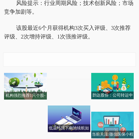
风险提示：行业周期风险；技术创新风险；市场
竞争加剧等。
该股最近6个月获得机构3次买入评级、3次推荐
评级、2次增持评级、1次强推评级。
固稳促优 我国引资韧性
持续显现
韵达股份：公司转运中
机构强烈推荐1只个股-
莲池区轻行潮鞋社鞋帽
心已规模化部署自动化
更新中_热资讯
箱包制衣店（个体工商
分拣设备 当前信息
户）成立 注册资本1万
人民币-即时看
低温环境下电池续航如
当前关注:微信医保小程
何改善？