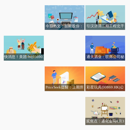
沪港联合(01001.HK)发
序人脸识别不稳定？国
布年度业绩，股东应占
家医保局回应
溢利1.07亿港元 同比增
加19.31%
今日热文：韶能股份：
引汉济渭二期工程北干
潮宏基：已打造出花丝
拟实施清洁能源设备和
线启动试通水
风雨桥系列、如意系
技术改造升级项目
列、糖果系列、浪潮系
列等等多款代表性花丝
通天酒业：联席公司秘
快消息！美团-W(03690.
产品
书赖伟庆辞任
HK)公布，2026年6月30
日耗资约9998.72万港元
回购146.21万股股份
彩星玩具(00869.HK)公
PriceSeek提醒：上期所
布，2026年6月30日耗
锡库存下降 利好锡价走
资约21.7万港元回购45.
势
2万股股份
观焦点：通化金马6月3
0日龙虎榜数据