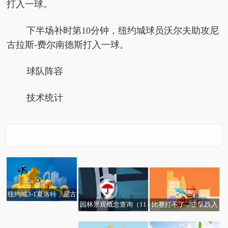
打入一球。
下半场补时第10分钟，纽约城球员沃尔夫助攻尼
古拉斯-费尔南德斯打入一球。
球队阵容
技术统计
热消息：连续三年为学
焦点热门:受益投资 五大
生提供“暖心早餐”，请
上市险企前三季度净利
查收这份来自南财的冬
创新高
日温暖
纽约城3-1夏洛特，尼古
园林景观概念查询（11
比赛打不了，主队跌入
拉斯-费尔南德斯梅开二
要闻：阴雨贯穿武汉未
月7日）|焦点日报
降级区：内马尔回归桑
度，阿德里安-马丁内斯
来三天，注意做好防风