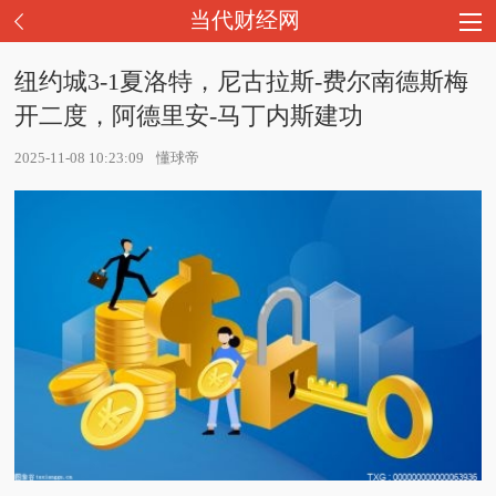
当代财经网
纽约城3-1夏洛特，尼古拉斯-费尔南德斯梅
开二度，阿德里安-马丁内斯建功
2025-11-08 10:23:09
懂球帝