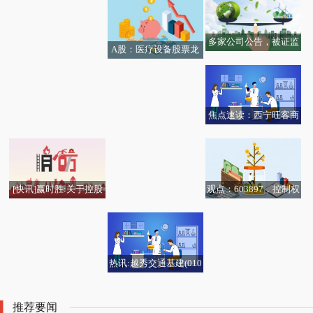
托斯到底带来了啥 焦点
建功
保暖措施
资讯
多家公司公告，被证监
A股：医疗设备股票龙
会立案！15股本周获机
头名单，主要利好哪些
构大手笔净买入 热文
股票？（2025/11/7）|
今日快讯
焦点速读：西宁旺客商
官方｜欢迎Justin Holida
贸有限公司成立 注册资
y加入广州龙狮！-实时
本10万人民币
观点：603897，控制权
[快讯]赢时胜:关于控股
网红“柯基狮”为啥是小
变更事项，火速终止！
股东、实际控制人减持
“毛孩子”换装升温 宠物
短腿？揭开特殊“狮
股份的预披露 快播报
冲锋衣、防水服成“爆
生”之谜
款”
热讯:越秀交通基建(010
52)完成在中国公开发行
4亿元超短期融资券 票
推荐要闻