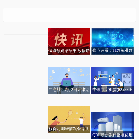
蠡县旬木木材店（个体
工商户）成立 注册资本
10万人民币 信息
焦点速看：非农就业数
试点领跑结硕果 数据增
前沿热点:一碗热饭暖乡
据弱于预期 美股三大股
信启新篇——全省首笔
【调研快报】招金黄金
邻——东海县姚爱文的
指早盘走高
会计数据标准增信贷款
接待银华基金等3家机构
爱心食堂纪事
在烟台落地 当前关注
调研-当前资讯
生意社：7月2日天津港
中银航空租赁(02588.H
要闻速递：嘉实黄金LO
福石控股：公司目前股
焦点消息！日本最新财
地区金属硅553#市场行
K)授出限制性股票单元
头条焦点：醋酸锂商品
热点！7月2日生意社菜
F: 关于嘉实黄金证券投
票估值较高 与当前业绩
年税收收入连续第六年
情
长期激励计划项下奖励
报价动态（2026-07-0
籽油基准价为9922.00
资基金（LOF）暂停申
不匹配
创历史新高
2）
元/吨
购（含定期定额投资）
业务的提示性公告
投保时哪些情况会导致
QDII最新累计批准额度
保费过高？_热点