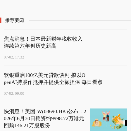
低效点位退出，有效模
为1761.69亿美元 前沿
型留下：海底捞“红石榴
热点
计划”进入深水区
推荐要闻
焦点消息！日本最新财年税收收入
连续第六年创历史新高
07-02, 17:32
软银重启100亿美元贷款谈判 拟以O
penAI持股作抵押并提供全额担保 每日看点
07-02, 09:00
快消息！美团-W(03690.HK)公布，2
026年6月30日耗资约9998.72万港元
回购146.21万股股份